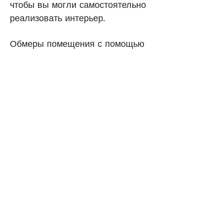
чтобы вы могли самостоятельно
реализовать интерьер.
Обмеры помещения с помощью
лазерного сканирования
включены в услугу для
максимальной точности.​
Экспресс-проект поможет вам
быстро определиться с
концепцией и образом будущего
интерьера, а также даст вам
основу для дальнейшего
выбора материалов и мебели.
Если по ходу работы вам
потребуется помощь в подборе
материалов, составлении сметы
или создании дополнительных